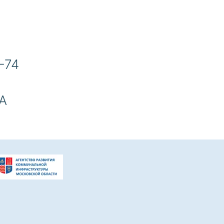
-74
 А